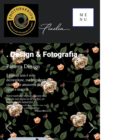
ME
NU
. Design & Fotografia
Pattern Design
ll pattern non è solo
decorazione, ma linguaggio
visivo che attraversa superfici,
spazi e materia.
Have nothing in your houses that
you do not know to be useful, or
believe to be beautiful.”
(Non avere nulla nelle tue case che non sia
utile o che tu non creda bello).
William Morris