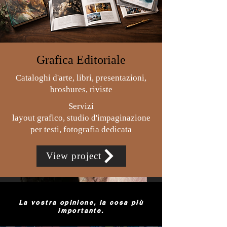
Urbex
Grafica Editoriale
Cataloghi d'arte, libri, presentazioni,
broshures, riviste
Servizi
layout grafico, studio d'impaginazione
per testi, fotografia dedicata
View project
La vostra opinione, la cosa più
importante.
Model portfolios