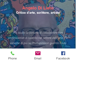
Angelo Di Lieto
"Custodisco un archivio fotografico d'autore che copre
l'80% dei borghi calabresi.
Critico d'arte, scrittore, artista
Un viaggio visivo tra l'identità umana dei ritratti e il fascino
silenzioso dei luoghi abbandonati (Urbex), a disposizione di
case editrici, produzioni cinematografiche, enti per il
turismo delle radici e brand legati al territorio."
Ha avuto la fortuna di collaborare con
professionisti di talento nel settore dell'arte, Per
saperne di più su Photopassion guarda i suoi
progetti
Phone
Email
Facebook
Annarita Palaia