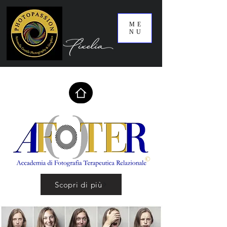
ME
NU
Scopri di più