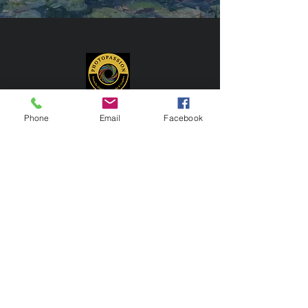
Phone
Email
Facebook
PHOTOPASSION
Momenti d'arte ETS
Via Genova 14 -
Catanzaro
Condividi
info privacy